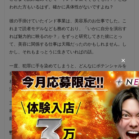
われた方もいるはず。確かに具体性がないですよね？
彼の手掛けていたインド事業は、美容系のお仕事でした。こ
れまで読者モデルなども務めており、「いかに自分を演出す
れば魅力的に映るのか？」をずっと研究してきた彼にとっ
て、美容に関係する仕事は天職だったのかもしれません。し
かし、それもまっとうに生きていればの話。
×
一度、犯罪に手を染めてしまうと、どんなにポテンシャルを
発揮できる場があろうとも、世の中から排除されてしまいか
ねないのが世の常。今後、澤村容疑者がどのような形で禊を
済ませるかは現時点でわかりません。
三十路に達していない段階で、ここまで行動できる人間は
稀。まっとうに生きてさえいれば、巨万の富を手に入れる可
能性があったでしょう。
性犯罪者の烙印を一生背負い続けることになるのは間違いな