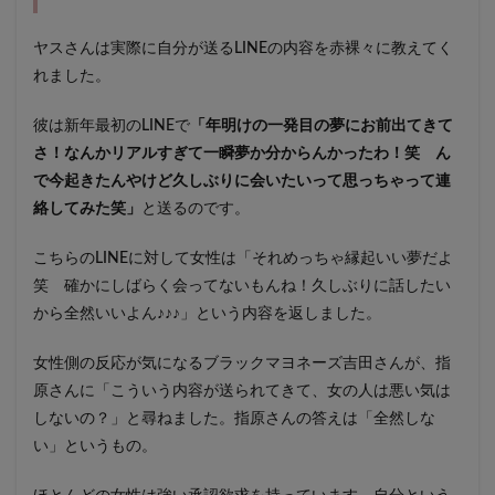
ヤスさんは実際に自分が送るLINEの内容を赤裸々に教えてく
れました。
彼は新年最初のLINEで
「年明けの一発目の夢にお前出てきて
さ！なんかリアルすぎて一瞬夢か分からんかったわ！笑 ん
で今起きたんやけど久しぶりに会いたいって思っちゃって連
絡してみた笑」
と送るのです。
こちらのLINEに対して女性は「それめっちゃ縁起いい夢だよ
笑 確かにしばらく会ってないもんね！久しぶりに話したい
から全然いいよん♪♪♪」という内容を返しました。
女性側の反応が気になるブラックマヨネーズ吉田さんが、指
原さんに「こういう内容が送られてきて、女の人は悪い気は
しないの？」と尋ねました。指原さんの答えは「全然しな
い」というもの。