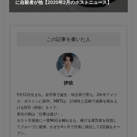
に自殺者が他【2020年2月のホストニュース】
この記事を書いた人
伊吹
9月11日生まれ。岩手県で誕生・埼玉県で育ち、2年半アメリ
カ・ボストンに留学。MBTIは、計画性と忍耐で成果を積み上
げるISTJ（幹部）タイプ。
座右の銘は「仕事は遊び」。
ホスト引退後に一度NGGを離れるも、稼げる運営者を目指し
てグループに復帰。わずか4ヶ月で代表に就任して2店舗をオー
プン。