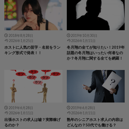
icatch375 size-icatch375 wp-post-
icatch375 size-icatch375 wp-post-
image" alt="" />
image" alt="" />
2018年8月28日
2019年10月30日
2026年1月25日
2026年1月11日
ホストに人気の苗字・名前をラン
冬月翔の全てが知りたい！2019年
キング形式で発表！！
話題の冬月翔はいったい何者なの
か？冬月翔に関する全てを網羅！
" data-layzr="
" class="attachment-
" data-layzr="
" class="attachment-
icatch375 size-icatch375 wp-post-
icatch375 size-icatch375 wp-post-
image" alt="" />
image" alt="" />
2019年6月28日
2019年6月28日
2026年1月11日
2026年1月11日
出張ホストの求人は嘘？実際稼げ
熟年のシニアホスト求人の内容は
るのか？
どんなの？50代でも働ける？