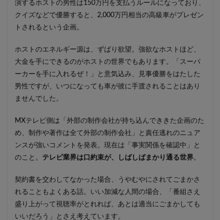
演するホストの男性は150万円を支払うルールになっており、
クイズなどで優勝すると、2,000万円相当の高級車がプレゼン
トされるという企画。
ホストのエネルギー源は、ずばり欲望。強欲なホストほど、
大金を手にできるのがホストの世界でもあります。「スーパ
ーカーを手に入れるぜ！」と意気込み、見事優勝をはたした
男性ですが、いつになっても車が彼に手渡されることはあり
ませんでした。
MXテレビ側は「外部の制作会社が持ち込んでききた企画のた
め、制作や著作は全て外部の制作会社」と責任逃れのニュア
ンスが強いコメントを発表。現在は「事実関係を確認中」と
のこと。
テレビ業界は口約束が、しばしばまかり通る世界
。
契約書を交わしてなかった場合、うやむやにされてごまかさ
れることもよくある話。いい加減な人間の場合、「番組さえ
盛り上がって視聴率がとれれば、あとは適当にごまかしても
いいだろう」とさえ考えています。