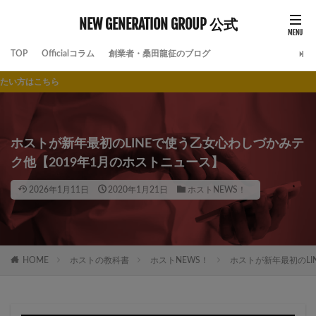
NEW GENERATION GROUP 公式
TOP
Officialコラム
創業者・桑田龍征のブログ
より
ホストが新年最初のLINEで使う乙女心わしづかみテ
ク他【2019年1月のホストニュース】
2026年1月11日
2020年1月21日
ホストNEWS！
HOME
ホストの教科書
ホストNEWS！
ホストが新年最初のLI