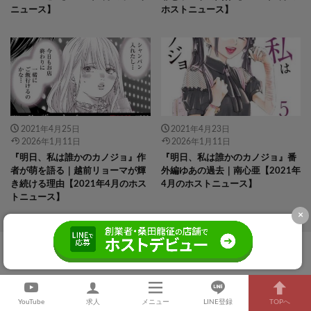
ニュース】
ホストニュース】
2021年4月25日
2021年4月23日
2026年1月11日
2026年1月11日
『明日、私は誰かのカノジョ』作
『明日、私は誰かのカノジョ』番
者が萌を語る｜越前リョーマが輝
外編ゆあの過去｜南心亜【2021年
き続ける理由【2021年4月のホス
4月のホストニュース】
トニュース】
×
ホストになりたい人は、こちらから詳細を見る！
YouTube
求人
メニュー
LINE登録
TOPへ