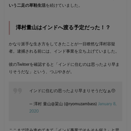
いう二足の草鞋生活
を続けていました。
澤村量山はインドへ渡る予定だった！？
かなり派手な生き方をしてきたことが一目瞭然な澤村容疑
者。逮捕される前には、インド事業を立ち上げていました。
彼のTwitterを確認すると「インドに住むのは思ったより早ま
りそうだな」という、つぶやきが。
インドに住むの思ったより早まりそうだなぁ🥺
— 澤村 量山@粱山 (@ryomuzambass)
January 8,
2020
ここまで読み進めてきて「インド事業でそもそも何？」と思