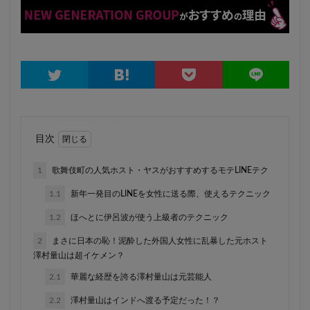
目次
1
歌舞伎町の人気ホスト・ヤスがおすすめするモテLINEテク
1.1
新年一発目のLINEを女性に送る際、使えるテクニック
1.2
ほへとに伊呂波が使う上級者のテクニック
2
まさに日本の恥！泥酔した外国人女性に乱暴した元ホスト
澤村量山は超イケメン？
2.1
華麗な経歴を誇る澤村量山は元芸能人
2.2
澤村量山はインドへ渡る予定だった！？