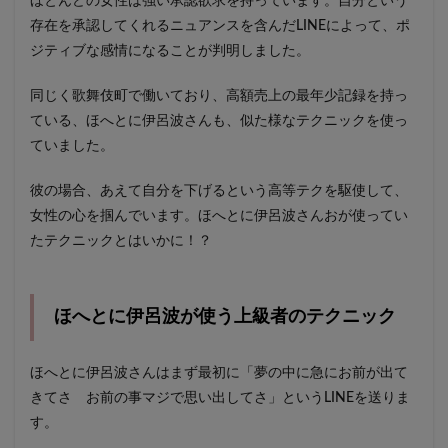
ほとんどの女性は強い承認欲求を持っています。自分という
存在を承認してくれるニュアンスを含んだLINEによって、ポ
ジティブな感情になることが判明しました。
同じく歌舞伎町で働いており、高額売上の最年少記録を持っ
ている、ほへとに伊呂波さんも、似た様なテクニックを使っ
ていました。
彼の場合、あえて自分を下げるという高等テクを駆使して、
女性の心を掴んでいます。ほへとに伊呂波さんおが使ってい
たテクニックとはいかに！？
ほへとに伊呂波が使う上級者のテクニック
ほへとに伊呂波さんはまず最初に「夢の中に急にお前が出て
きてさ お前の事マジで思い出してさ」というLINEを送りま
す。