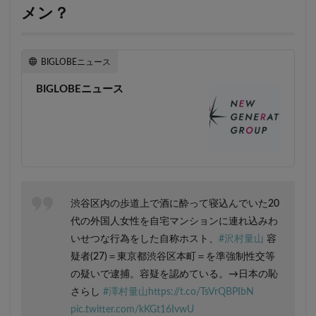
メン？
BIGLOBEニュース
BIGLOBEニュース
渋谷区内の歩道上で酒に酔って寝込んでいた20
代の外国人女性を自宅マンションに連れ込みわ
いせつな行為をした自称ホスト、
#沢村量山
容
疑者(27)＝東京都渋谷区本町＝を準強制性交等
の疑いで逮捕。容疑を認めている。→日本の恥
さらし
#澤村量山
https://t.co/TsVrQBPIbN
pic.twitter.com/kKGt16IvwU