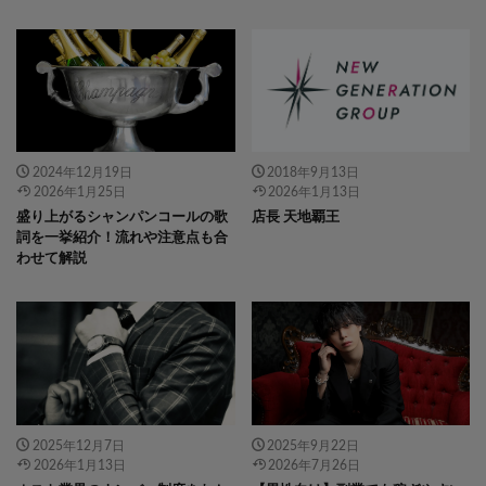
" data-layzr="
" class="attachment-
" data-layzr="
" class="attachment-
icatch375 size-icatch375 wp-post-
icatch375 size-icatch375 wp-post-
image" alt="" />
image" alt="" />
2024年12月19日
2018年9月13日
2026年1月25日
2026年1月13日
盛り上がるシャンパンコールの歌
店長 天地覇王
詞を一挙紹介！流れや注意点も合
わせて解説
" data-layzr="
" class="attachment-
" data-layzr="
" class="attachment-
icatch375 size-icatch375 wp-post-
icatch375 size-icatch375 wp-post-
image" alt="" />
image" alt="" />
2025年12月7日
2025年9月22日
2026年1月13日
2026年7月26日