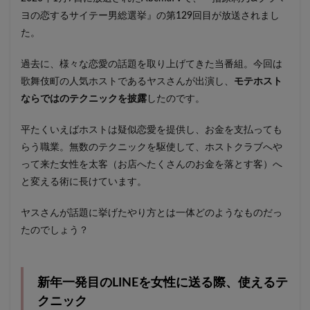
ヨの恋するサイテー男総選挙』の第129回目が放送されまし
た。
過去に、様々な恋愛の話題を取り上げてきた当番組。今回は
歌舞伎町の人気ホストであるヤスさんが出演し、
モテホスト
ならではのテクニックを披露
したのです。
平たくいえばホストは疑似恋愛を提供し、お金を支払っても
らう職業。無数のテクニックを駆使して、ホストクラブへや
って来た女性を太客（お店へたくさんのお金を落とす客）へ
と変える術に長けています。
ヤスさんが話題に挙げたやり方とは一体どのようなものだっ
たのでしょう？
新年一発目のLINEを女性に送る際、使えるテ
クニック