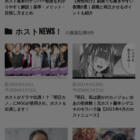
ホスト業界のナンバー制度をわか
【男性向け】副業でも稼ぎやすい
りやすく解説｜基準・メリット・
夜職8選｜昼職と両立させるポイ
目指し方まとめ
ントも紹介
ホストNEWS！
の最新記事8件
2022年5月6日
2021年4月30日
2026年1月11日
2026年1月11日
ホストがドラマ出演！？「明日カ
『明日、私は誰かのカノジョ』ゆ
ノ」にNGGが使用され、ホストも
あの初体験｜元ホスト藤本シゲユ
出演します！
キのモラハラ論【2021年4月のホ
ストニュース】