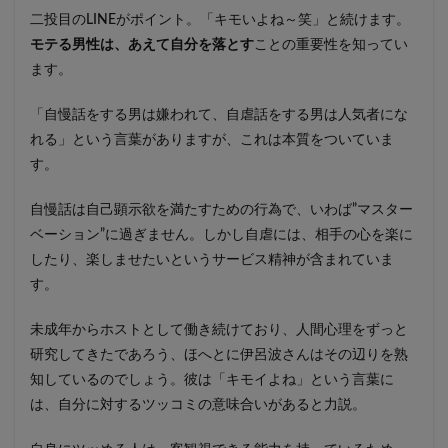
二投目のLINEがポイント。「キモいよね～笑」と続けます。
モテる男性は、あえて自分を落とす
ことの重要性を知ってい
ます。
「自慢話をする男は嫌われて、自虐話をする男は人気者にな
れる」という言葉がありますが、これは本質をついていま
す。
自慢話は自己顕示欲を満たすための行為で、いわば”マスター
ベーション”に過ぎません。しかし自虐には、相手の心を楽に
したり、楽しませたいというサービス精神が含まれていま
す。
未成年からホストとして働き続けており、人間心理をずっと
研究してきたであろう、ほへとに伊呂波さんはその辺りを熟
知しているのでしょう。彼は「キモイよね」という言葉に
は、自分に対するツッコミの意味合いがあると力説。