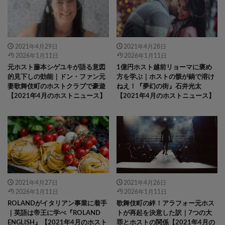
2021年4月29日
2021年4月28日
2026年1月11日
2026年1月11日
元ホスト藤本シゲユキが語る意図
1億円ホスト越前リョーマに褒め
的見下しの効能｜ドン・ファン元
方を学ぶ｜ホストの骸が鍋で溶け
妻歌舞伎町のホストクラブで豪遊
ねえ！『夢幻の街』石井光太
【2021年4月のホストニュース】
【2021年4月のホストニュース】
2021年4月27日
2021年4月26日
2026年1月11日
2026年1月11日
ROLANDがイタリアン事業に着手
歌舞伎町の絆！アラフォー元ホス
｜英語は帝王に学べ『ROLAND
トが再起を決意した訳｜7つの大
ENGLISH』【2021年4月のホスト
罪とホストの関係【2021年4月の