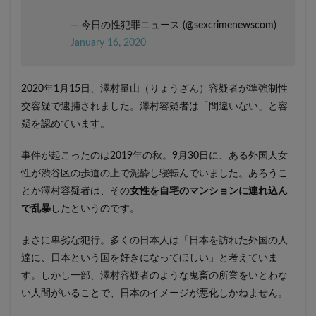
— 今日の性犯罪ニュース (@sexcrimenewscom)
January 16, 2020
2020年1月15日、澤村量山（りょうざん）容疑者が準強制性
交容疑で逮捕されました。澤村容疑者は「間違いない」と容
疑を認めています。
事件が起こったのは2019年の秋。9月30日に、ある外国人女
性が渋谷区の歩道の上で泥酔し寝転んでいました。あろうこ
とか澤村容疑者は、その
女性を自宅のマンションに連れ込ん
で乱暴
したというのです。
まさに卑劣な犯行。多くの日本人は「日本を訪れた外国の人
達に、日本という国を好きになってほしい」と考えていま
す。しかし一部、澤村容疑者のような鬼畜の所業をいとわな
い人間がいることで、日本のイメージが悪化しかねません。