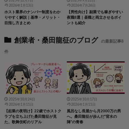
2025年12月7日
2025年9月22日
2026年1月13日
2026年7月26日
ホスト業界のナンバー制度をわか
【男性向け】副業でも稼ぎやすい
りやすく解説｜基準・メリット・
夜職8選｜昼職と両立させるポイ
目指し方まとめ
ントも紹介
創業者・桑田龍征のブログ
の最新記事8
件
2025年10月24日
2025年10月17日
2026年1月11日
2026年1月11日
【起業の夜明け】22歳でホストク
風呂なし長屋から月2000万の男
ラブを立ち上げた桑田龍征が見
へ。桑田龍征が歩んだ“背水の
た、歌舞伎町のリアル
陣”の青春