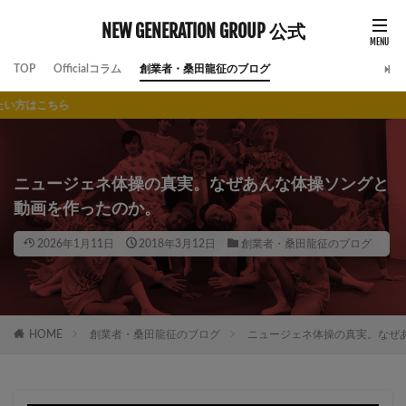
NEW GENERATION GROUP 公式
TOP
Officialコラム
創業者・桑田龍征のブログ
よ
ニュージェネ体操の真実。なぜあんな体操ソングと
動画を作ったのか。
2026年1月11日
2018年3月12日
創業者・桑田龍征のブログ
HOME
創業者・桑田龍征のブログ
ニュージェネ体操の真実。なぜ