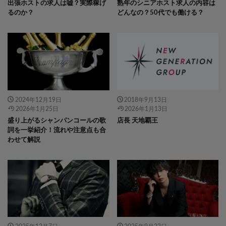
出張ホストの求人は嘘？実際稼げ
熟年のシニアホスト求人の内容は
るのか？
どんなの？50代でも働ける？
" data-layzr="
" class="attachment-
" data-layzr="
" class="attachment-
icatch375 size-icatch375 wp-post-
icatch375 size-icatch375 wp-post-
image" alt="" />
image" alt="" />
2024年12月19日
2018年9月13日
2026年1月25日
2026年1月13日
盛り上がるシャンパンコールの歌
店長 天地覇王
詞を一挙紹介！流れや注意点も合
わせて解説
" data-layzr="
" class="attachment-
" data-layzr="
" class="attachment-
icatch375 size-icatch375 wp-post-
icatch375 size-icatch375 wp-post-
image" alt="" />
image" alt="" />