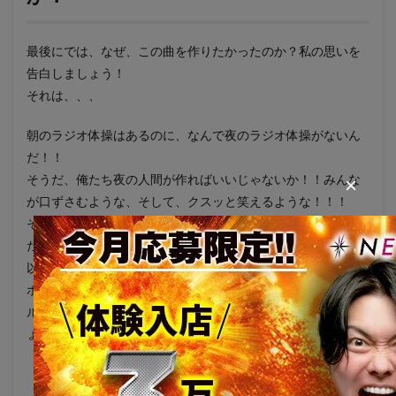
最後にでは、なぜ、この曲を作りたかったのか？私の思いを
告白しましょう！
それは、、、
朝のラジオ体操はあるのに、なんで夜のラジオ体操がないん
だ！！
そうだ、俺たち夜の人間が作ればいいじゃないか！！みんな
×
が口ずさむような、そして、クスッと笑えるような！！！
そんな話題性集めるのはもちろん、歌舞伎町といえばこの曲
だよねってものを作りたかったんです！！
以上ニュージェネ体操が作られた真実でした😌
ホスト求人まだまだ募集しております！ホストクラブで、ア
ルバイトでも構いません！ニュージェネ体操一緒に踊りまし
ょう！！まずはLINEで友達登録してください😚