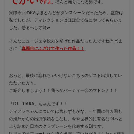
でかい
ですよ。
ほんと頼りになる男です。
実際今回のPVはほとんどがダンスシーンだったため、監督は
私でしたが、ディレクションはほぼ全て彼にやってもらいま
した。恐るべし才能w
そんなニュージェネ総力を挙げた作品だったんですね(^_^)ま
さに「
真面目にふざけて作った作品！！
」
おっと、最後に忘れちゃいけないこちらのゲスト出演してい
ただいた方々。
ご紹介しましょう！！我らがパーティー会のマドンナ！！
「DJ TIARA」ちゃんです！！
ティアラちゃんについては言わずもがな、一年間に何カ国も
の海外からの出演依頼をこなし、今や世界的に有名なDJへと
上り詰めた日本のクラブシーンを代表するDJです。
駄目元でオファーしたら快く出演していただきました>_<感謝