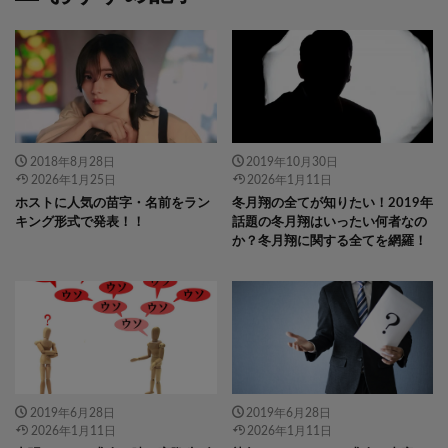
" data-layzr="
" class="attachment-
" data-layzr="
" class="attachment-
icatch375 size-icatch375 wp-post-
icatch375 size-icatch375 wp-post-
image" alt="" />
image" alt="" />
2018年8月28日
2019年10月30日
2026年1月25日
2026年1月11日
ホストに人気の苗字・名前をラン
冬月翔の全てが知りたい！2019年
キング形式で発表！！
話題の冬月翔はいったい何者なの
か？冬月翔に関する全てを網羅！
" data-layzr="
" class="attachment-
" data-layzr="
" class="attachment-
icatch375 size-icatch375 wp-post-
icatch375 size-icatch375 wp-post-
image" alt="" />
image" alt="" />
2019年6月28日
2019年6月28日
2026年1月11日
2026年1月11日