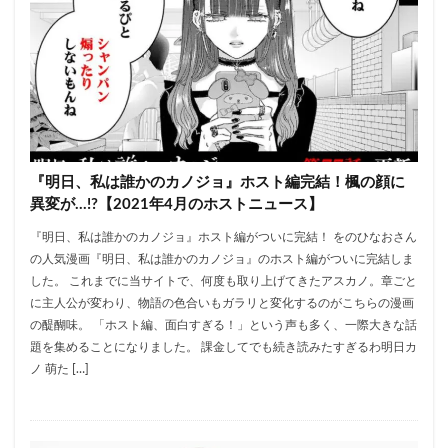
『明日、私は誰かのカノジョ』ホスト編完結！楓の顔に
異変が…!?【2021年4月のホストニュース】
『明日、私は誰かのカノジョ』ホスト編がついに完結！ をのひなおさん
の人気漫画『明日、私は誰かのカノジョ』のホスト編がついに完結しま
した。 これまでに当サイトで、何度も取り上げてきたアスカノ。章ごと
に主人公が変わり、物語の色合いもガラリと変化するのがこちらの漫画
の醍醐味。 「ホスト編、面白すぎる！」という声も多く、一際大きな話
題を集めることになりました。 課金してでも続き読みたすぎるわ明日カ
ノ 萌た […]