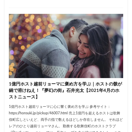
1億円ホスト越前リョーマに褒め方を学ぶ｜ホストの骸が
鍋で溶けねえ！『夢幻の街』石井光太【2021年4月のホ
ストニュース】
1億円ホスト越前リョーマに心に響く褒め方を学ぶ 参考サイト：
https://honsuki.jp/pickup/46007.html 売上1億円を超えるホストは歌舞
伎町広しといえど、両手の指で数えるほどしか存在しません。 それほど
レアのひとり越前リョーマさん。 勤務する歌舞伎町のホストクラブ