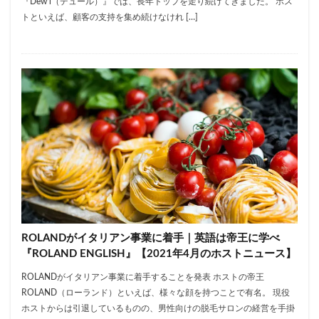
『Dew’l（デュール）』では、長年トップを走り続けてきました。 ホス
トといえば、顧客の支持を集め続けなけれ […]
ROLANDがイタリアン事業に着手｜英語は帝王に学べ
『ROLAND ENGLISH』【2021年4月のホストニュース】
ROLANDがイタリアン事業に着手することを発表 ホストの帝王
ROLAND（ローランド）といえば、様々な顔を持つことで有名。 現役
ホストからは引退しているものの、男性向けの脱毛サロンの経営を手掛