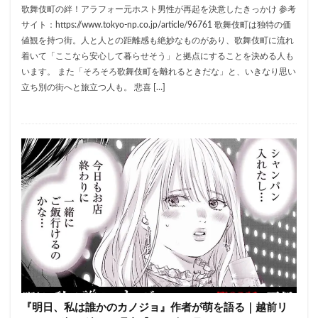
歌舞伎町の絆！アラフォー元ホスト男性が再起を決意したきっかけ 参考
サイト：https://www.tokyo-np.co.jp/article/96761 歌舞伎町は独特の価
値観を持つ街。人と人との距離感も絶妙なものがあり、歌舞伎町に流れ
着いて「ここなら安心して暮らせそう」と拠点にすることを決める人も
います。 また「そろそろ歌舞伎町を離れるときだな」と、いきなり思い
立ち別の街へと旅立つ人も。 悲喜 […]
『明日、私は誰かのカノジョ』作者が萌を語る｜越前リ