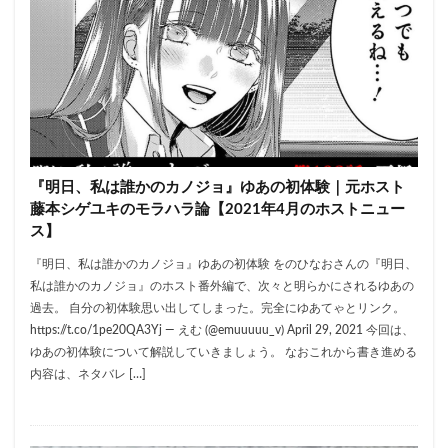
『明日、私は誰かのカノジョ』ゆあの初体験｜元ホスト
藤本シゲユキのモラハラ論【2021年4月のホストニュー
ス】
『明日、私は誰かのカノジョ』ゆあの初体験 をのひなおさんの『明日、
私は誰かのカノジョ』のホスト番外編で、次々と明らかにされるゆあの
過去。 自分の初体験思い出してしまった。完全にゆあてゃとリンク。
https://t.co/1pe20QA3Yj — えむ (@emuuuuu_v) April 29, 2021 今回は、
ゆあの初体験について解説していきましょう。 なおこれから書き進める
内容は、ネタバレ […]