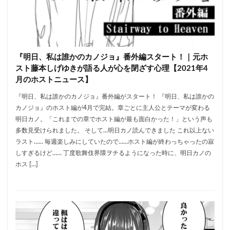
『明日、私は誰かのカノジョ』番外編スタート！｜元ホ
スト藤本しげゆきが語る人が心を閉ざす心理【2021年4
月のホストニュース】
『明日、私は誰かのカノジョ』番外編がスタート！ 『明日、私は誰かの
カノジョ』のホスト編が4月で完結。章ごとに主人公とテーマが変わる
明日カノ。「これまでの章でホスト編が最も面白かった！」という声も
多数見受けられました。 そして…明日カノ読んできました これ以上ない
ラスト…… 毎週楽しみにしていたので……ホスト編が終わっちゃったの寂
しすぎるけど…… 丁度歌舞伎界隈ヲチるようになった時に、明日カノの
ホス […]