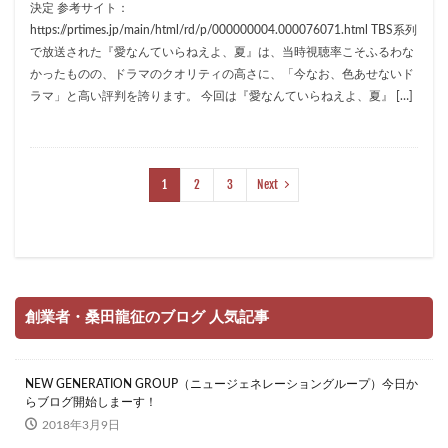
決定 参考サイト：
https://prtimes.jp/main/html/rd/p/000000004.000076071.html TBS系列
で放送された『愛なんていらねえよ、夏』は、当時視聴率こそふるわな
かったものの、ドラマのクオリティの高さに、「今なお、色あせないド
ラマ」と高い評判を誇ります。 今回は『愛なんていらねえよ、夏』 […]
1
2
3
Next
創業者・桑田龍征のブログ 人気記事
NEW GENERATION GROUP（ニュージェネレーショングループ）今日か
らブログ開始しまーす！
2018年3月9日