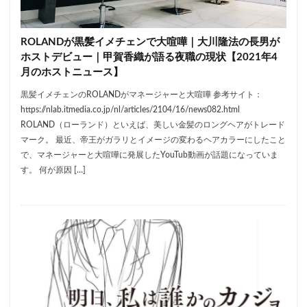
ROLANDが黒髪イメチェンで大喧嘩｜大川隆法の長男が
ホストデビュー｜甲賀香織が語る夜職の現状【2021年4
月のホストニュース】
黒髪イメチェンのROLANDがマネージャーと大喧嘩 参考サイト：
https://nlab.itmedia.co.jp/nl/articles/2104/16/news082.html
ROLAND（ローランド）といえば、美しい金髪のロングヘアがトレード
マーク。 最近、帝王がガラリとイメージの変わるヘアカラーにしたこと
で、マネージャーと大喧嘩に発展したYouTub動画が話題になっていま
す。 何が原因 […]