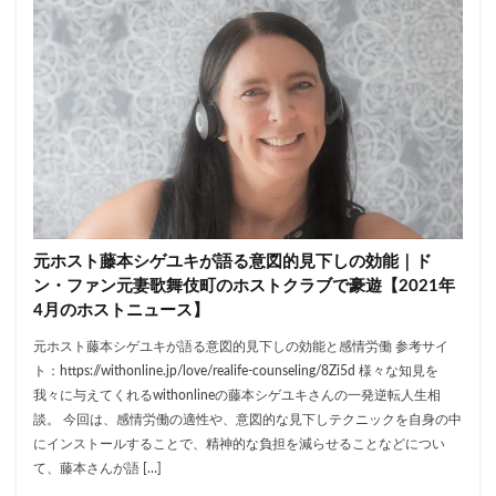
元ホスト藤本シゲユキが語る意図的見下しの効能｜ド
ン・ファン元妻歌舞伎町のホストクラブで豪遊【2021年
4月のホストニュース】
元ホスト藤本シゲユキが語る意図的見下しの効能と感情労働 参考サイ
ト：https://withonline.jp/love/realife-counseling/8Zi5d 様々な知見を
我々に与えてくれるwithonlineの藤本シゲユキさんの一発逆転人生相
談。 今回は、感情労働の適性や、意図的な見下しテクニックを自身の中
にインストールすることで、精神的な負担を減らせることなどについ
て、藤本さんが語 […]