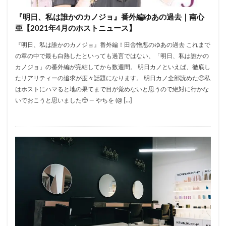
『明日、私は誰かのカノジョ』番外編ゆあの過去｜南心
亜【2021年4月のホストニュース】
『明日、私は誰かのカノジョ』番外編！田舎憎悪のゆあの過去 これまで
の章の中で最も白熱したといっても過言ではない、「明日、私は誰かの
カノジョ」の番外編が完結してから数週間。 明日カノといえば、徹底し
たリアリティーの追求が度々話題になります。 明日カノ全部読めた🥺私
はホストにハマると地の果てまで目が覚めないと思うので絶対に行かな
いでおこうと思いました🥺 — やちを (@ […]