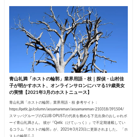
青山礼満「ホストの輪郭」業界用語・枝｜探偵・山村佳
子が明かすホスト、オンラインサロンにハマる19歳美女
の実情【2021年3月のホストニュース】
青山礼満「ホストの輪郭」業界用語・枝 参考サイト：
https://qetic.jp/column/aoyamareman/aoyamareman-210318/391504/
スマッパグループのCLUB OPUSTの代表を務める下北出身のおしゃれボ
ーイ青山礼満さん。 彼が『Qetic（けてぃっく）』で不定期連載してい
るコラム『ホストの輪郭』が、2021年3月23日に更新されました。 「ホ
ストの輪郭 […]