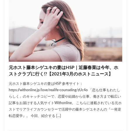
元ホスト藤本シゲユキの妻はHSP｜近藤春菜は今年、ホ
ストクラブに行く!?【2021年3月のホストニュース】
元ホスト藤本シゲユキの妻はHSP 参考サイト：
https://withonline.jp/love/realife-counseling/zUc4o 「恋も仕事もわたし
らしく」のキャッチコピーで、恋愛や結婚から仕事、働き方まで幅広い
記事をお届けする人気サイトWithonline。 こちらに連載されている元ホ
ストでリアライフカウンセラーで活躍中の藤本シゲユキさんの『一発逆
転恋愛学』。 今回、紹介する […]