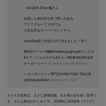
・ACQUA Drive 楓さん
全国にも系列店を持つ勢いのある
アクアグループ の中でも、
人気を誇るスーパープレイヤー。
forzastlye様と対談させて頂きました！😊✨
#新宿テーラー#楓#drive#acquagroup#カリスマ
#オフィシャルモデル#ホスト#歌舞伎町#対談#
オーダースーツ
pic.twitter.com/xRxdI9SgCv
— オーダースーツ専門店SHINJYUKU TAILOR
(@ShinjyukuTailor)
February 17, 2020
ホストの世界は、まさに群雄割拠。生き馬の目を抜く世界で
す。そんな競合がひしめく中、2018年にACQUA（アクア）