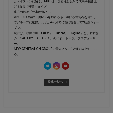
カ・ボストンに留学。MBTIは、計画性と忍耐で成果を積み上
げるISTJ（幹部）タイプ。
座右の銘は「仕事は遊び」。
ホスト引退後に一度NGGを離れるも、稼げる運営者を目指し
てグループに復帰。わずか4ヶ月で代表に就任して2店舗をオー
プン。
現在は、歌舞伎町「Cruise」「Trident」「Laguna」と、すすき
の「GALLERY -SAPPORO-」の代表・トータルプロデューサ
ー。
NEW GENERATION GROUPで最多となる4店舗を統括してい
る。
投稿一覧へ