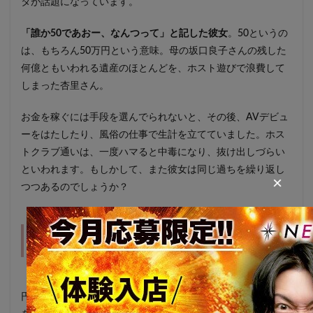
タが話題になっています。
「誰か50であおー、なんつって」と記した彼女
。50というの
は、もちろん50万円という意味。母の坂口良子さんの残した
何億ともいわれる遺産のほとんどを、ホスト遊びで浪費して
しまった杏里さん。
お金を稼ぐには手段を選んでられないと、その後、AVデビュ
ーをはたしたり、風俗の仕事で生計を立てていました。ホス
トクラブ通いは、一度ハマると中毒になり、抜け出しづらい
といわれます。もしかして、また彼女は同じ過ちを繰り返し
×
つつあるのでしょうか？
真相は闇の中！？しかし油断は禁物
「坂口杏里といえば50万円」と称されるほど、彼女には50万
円のイメージが定着しています。過去に加藤紗里さんに借金