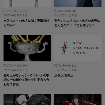
2019年6月28日
2019年6月28日
2026年1月11日
2026年1月11日
出張ホストの求人は嘘？実際稼げ
熟年のシニアホスト求人の内容は
るのか？
どんなの？50代でも働ける？
" data-layzr="
" class="attachment-
" data-layzr="
" class="attachment-
icatch375 size-icatch375 wp-post-
icatch375 size-icatch375 wp-post-
image" alt="" />
image" alt="" />
2024年12月19日
2018年9月13日
2026年1月25日
2026年1月13日
盛り上がるシャンパンコールの歌
店長 天地覇王
詞を一挙紹介！流れや注意点も合
わせて解説
" data-layzr="
" class="attachment-
" data-layzr="
" class="attachment-
icatch375 size-icatch375 wp-post-
icatch375 size-icatch375 wp-post-
image" alt="" />
image" alt="" />