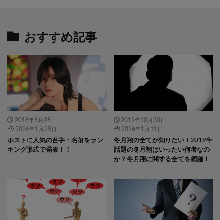
おすすめ記事
" data-layzr="
" class="attachment-
" data-layzr="
" class="attachment-
icatch375 size-icatch375 wp-post-
icatch375 size-icatch375 wp-post-
image" alt="" />
image" alt="" />
2018年8月28日
2019年10月30日
2026年1月25日
2026年1月11日
ホストに人気の苗字・名前をラン
冬月翔の全てが知りたい！2019年
キング形式で発表！！
話題の冬月翔はいったい何者なの
か？冬月翔に関する全てを網羅！
" data-layzr="
" class="attachment-
" data-layzr="
" class="attachment-
icatch375 size-icatch375 wp-post-
icatch375 size-icatch375 wp-post-
image" alt="" />
image" alt="" />