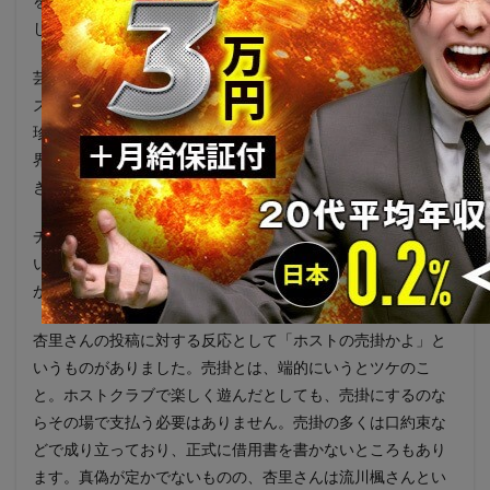
を申し込んだことがあう杏里さん。その時の金額も50万円で
した。
芸能界で仕事をしていると、一般の人と金銭感覚がどんどん
ズレていきます。一発当てると、年収が億単位になることも
珍しくないのがショービズの世界。思えば杏里さんがAVの世
界に転身したのも、手っ取り早く稼げるからという理由が大
きかったのはないでしょうか。
チャンスがある分、稼げなくなった時の焦りや喪失感は大き
いのも芸能界の特徴。地道な努力を積み重ねることの大切さ
が、感覚的に理解しがたいのも無理ないかもしれません。
杏里さんの投稿に対する反応として「ホストの売掛かよ」と
いうものがありました。売掛とは、端的にいうとツケのこ
と。ホストクラブで楽しく遊んだとしても、売掛にするのな
らその場で支払う必要はありません。売掛の多くは口約束な
どで成り立っており、正式に借用書を書かないところもあり
ます。真偽が定かでないものの、杏里さんは流川楓さんとい