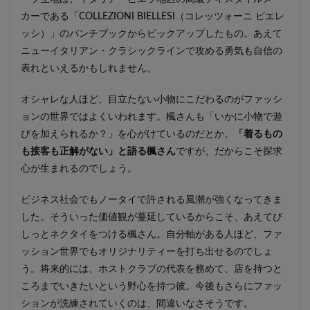
カーである「COLLEZIONI BIELLESI（コレッツォーニ ビエレ
ッシ）」のバンチブックからピックアップしたもの。あえて
ニューイタリアン・クラシックラインで攻める勇気も自信の
表れといえるかもしれません。
オシャレな人ほど、目立たない小物にこだわるのがファッシ
ョンの世界ではよくいわれます。楓さんも「いかに小物で遊
びを加えられるか？」を心がけているのだとか。
「着るもの
も接客も正解がない」と語る楓さん
ですが、だからこそ探求
心が生まれるのでしょう。
ビジネス社会でもノータイで許される風潮が強くなってきま
した。そういった価値観が蔓延しているからこそ、あえてび
しっとネクタイをつける楓さん。自分軸がある人ほど、ファ
ッション世界でもオリジナリティーを打ち出せるのでしょ
う。将来的には、ホストクラブの代表を務めて、店を持つと
ころまでいきたいという野心を持つ彼。今後もさらにファッ
ションが洗練されていくのは、間違いなさそうです。