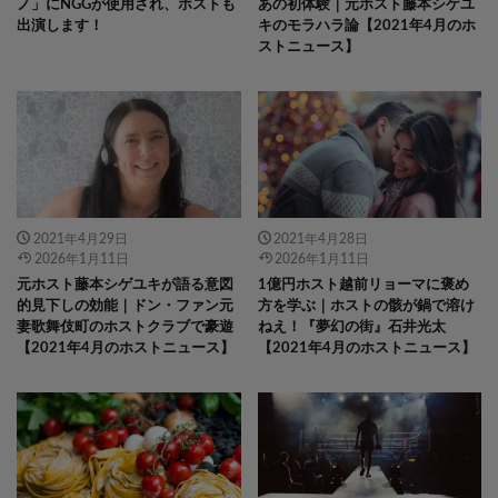
ノ」にNGGが使用され、ホストも
あの初体験｜元ホスト藤本シゲユ
出演します！
キのモラハラ論【2021年4月のホ
ストニュース】
2021年4月29日
2021年4月28日
2026年1月11日
2026年1月11日
元ホスト藤本シゲユキが語る意図
1億円ホスト越前リョーマに褒め
的見下しの効能｜ドン・ファン元
方を学ぶ｜ホストの骸が鍋で溶け
妻歌舞伎町のホストクラブで豪遊
ねえ！『夢幻の街』石井光太
【2021年4月のホストニュース】
【2021年4月のホストニュース】