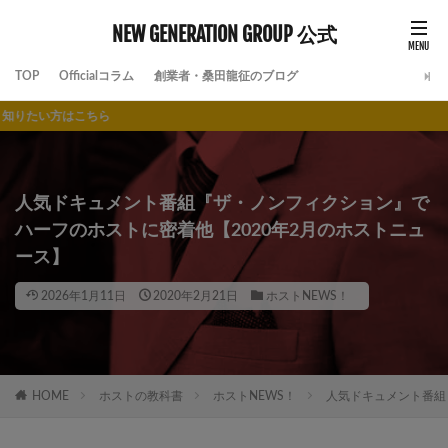
NEW GENERATION GROUP 公式
TOP
Officialコラム
創業者・桑田龍征のブログ
ら
人気ドキュメント番組『ザ・ノンフィクション』で
ハーフのホストに密着他【2020年2月のホストニュ
ース】
2026年1月11日
2020年2月21日
ホストNEWS！
HOME
ホストの教科書
ホストNEWS！
人気ドキュメント番組