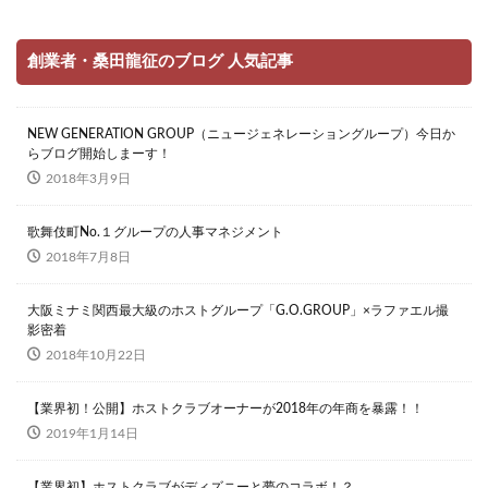
創業者・桑田龍征のブログ 人気記事
NEW GENERATION GROUP（ニュージェネレーショングループ）今日か
らブログ開始しまーす！
2018年3月9日
歌舞伎町No.１グループの人事マネジメント
2018年7月8日
大阪ミナミ関西最大級のホストグループ「G.O.GROUP」×ラファエル撮
影密着
2018年10月22日
【業界初！公開】ホストクラブオーナーが2018年の年商を暴露！！
2019年1月14日
【業界初】ホストクラブがディズニーと夢のコラボ！？