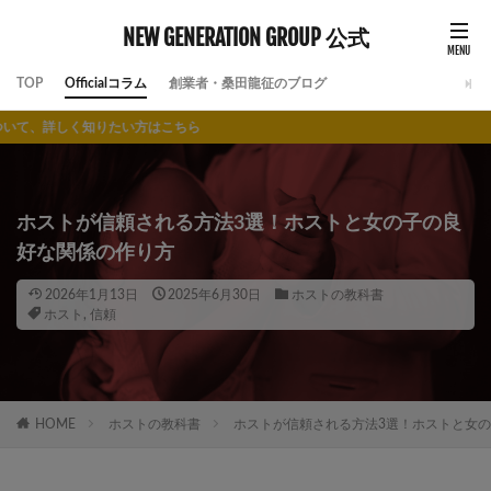
NEW GENERATION GROUP 公式
TOP
Officialコラム
創業者・桑田龍征のブログ
たい方はこちら
ホストが信頼される方法3選！ホストと女の子の良
好な関係の作り方
2026年1月13日
2025年6月30日
ホストの教科書
ホスト
,
信頼
HOME
ホストの教科書
ホストが信頼される方法3選！ホストと女