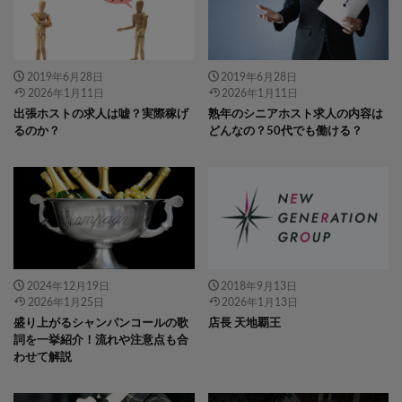
2019年6月28日
2019年6月28日
2026年1月11日
2026年1月11日
出張ホストの求人は嘘？実際稼げ
熟年のシニアホスト求人の内容は
るのか？
どんなの？50代でも働ける？
" data-layzr="
" class="attachment-
" data-layzr="
" class="attachment-
icatch375 size-icatch375 wp-post-
icatch375 size-icatch375 wp-post-
image" alt="" />
image" alt="" />
2024年12月19日
2018年9月13日
2026年1月25日
2026年1月13日
盛り上がるシャンパンコールの歌
店長 天地覇王
詞を一挙紹介！流れや注意点も合
わせて解説
" data-layzr="
" class="attachment-
" data-layzr="
" class="attachment-