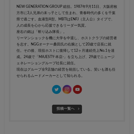
NEW GENERATION GROUP 総括。1987年9月11日、大阪府枚
方市に3人兄弟の末っ子として生まれ、青春時代の多くを千葉
県で過ごす。血液型A型。MBTIはENFJ（主人公）タイプで、
人の成長を心から応援できるリーダー気質。
座右の銘は「斬り込み隊長」。
リーマンショックを機に大学を中退し、ホストクラブの経営者
を志す。NGGオーナー桑田氏の右腕として20歳で店長に就
任。その後、現役ホストに復帰して12ヶ月連続売上No.1を達
成。24歳で「MAJESTY-本店-」を立ち上げ、29歳でニュージ
ェネレーショングループ社長に就任。
現在はグループ全9店舗の経営を統括している。笑いも酒も任
せられるムードメーカーとして知られる。
投稿一覧へ