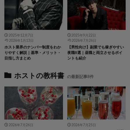
icatch375 size-icatch375 wp-post-
icatch375 size-icatch375 wp-post-
image" alt="" />
image" alt="" />
2025年12月7日
2025年9月22日
2026年1月13日
2026年7月26日
ホスト業界のナンバー制度をわか
【男性向け】副業でも稼ぎやすい
りやすく解説｜基準・メリット・
夜職8選｜昼職と両立させるポイ
目指し方まとめ
ントも紹介
ホストの教科書
の最新記事8件
2026年7月26日
2026年7月25日