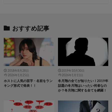
おすすめ記事
" data-layzr="
" class="attachment-
" data-layzr="
" class="attachment-
icatch375 size-icatch375 wp-post-
icatch375 size-icatch375 wp-post-
image" alt="" />
image" alt="" />
2018年8月28日
2019年10月30日
2026年1月25日
2026年1月11日
ホストに人気の苗字・名前をラン
冬月翔の全てが知りたい！2019年
キング形式で発表！！
話題の冬月翔はいったい何者なの
か？冬月翔に関する全てを網羅！
" data-layzr="
" class="attachment-
" data-layzr="
" class="attachment-
icatch375 size-icatch375 wp-post-
icatch375 size-icatch375 wp-post-
image" alt="" />
image" alt="" />