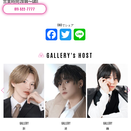
営業時間:20:00〜Last
011-522-7777
SNSでシェア
Facebook
Twitter
Line
GALLERY's HOST
GALLERY
GALLERY
GALLERY
新
凌
繭