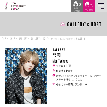
初回の
求人
募集
ご案内
GALLERY's HOST
TOP
SHOP
GALLERY
GALLERY's HOST
門 司（もん つかさ）GALLERY
GALLERY
門 司
Mon Tsukasa
誕生日：11/20
出身地：北海道
最近〇〇にハマってます：キャストのバー
スデーを捲りにいくこと
今までで一番高い買い物：車