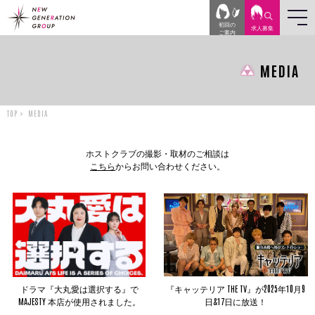
初回の
求人
募集
ご案内
MEDIA
TOP
MEDIA
ホストクラブの撮影・取材のご相談は
こちら
からお問い合わせください。
ドラマ『大丸愛は選択する』で
『キャッテリア THE TV』が2025年10月9
MAJESTY 本店が使用されました。
日&17日に放送！