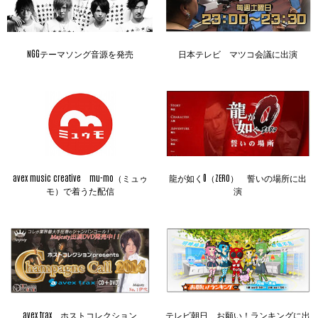
NGGテーマソング音源を発売
日本テレビ マツコ会議に出演
avex music creative mu-mo（ミュゥ
龍が如く0（ZERO） 誓いの場所に出
モ）で着うた配信
演
avex trax ホストコレクション
テレビ朝日 お願い！ランキングに出