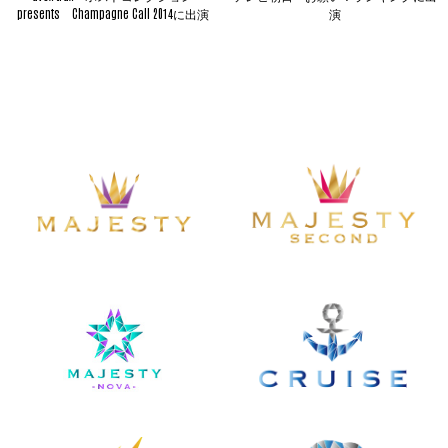
presents Champagne Call 2014に出演
演