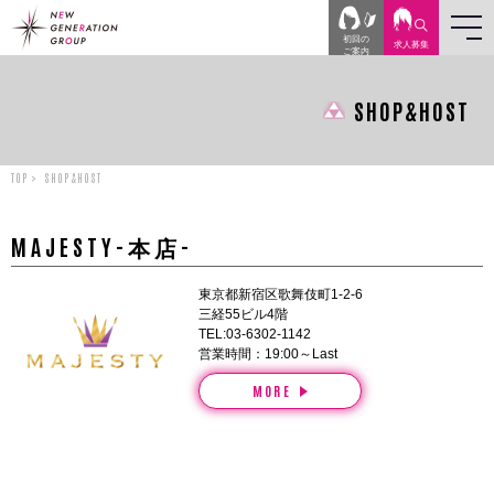
初回の
求人
募集
ご案内
SHOP&HOST
TOP
SHOP&HOST
MAJESTY-本店-
東京都新宿区歌舞伎町1-2-6
三経55ビル4階
TEL:03-6302-1142
営業時間：19:00～Last
MORE