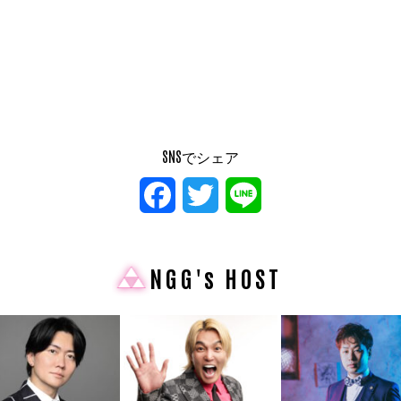
SNSでシェア
Facebook
Twitter
Line
NGG's HOST