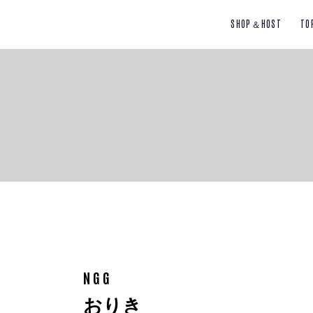
SHOP＆HOST
TO
NGG
おりき