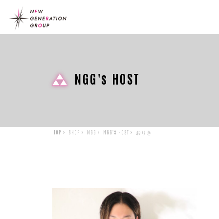
NGG's HOST
TOP
SHOP
NGG
NGG's HOST
おりき