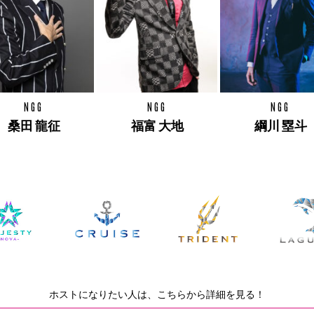
NGG
NGG
NGG
桑田 龍征
福富 大地
綱川 塁斗
ホストになりたい人は、こちらから詳細を見る！