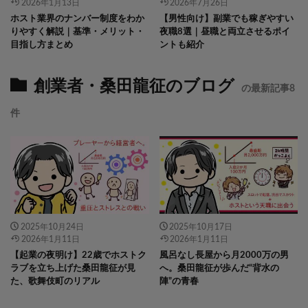
2026年1月13日
2026年7月26日
ホスト業界のナンバー制度をわか
【男性向け】副業でも稼ぎやすい
りやすく解説｜基準・メリット・
夜職8選｜昼職と両立させるポイ
目指し方まとめ
ントも紹介
創業者・桑田龍征のブログ
の最新記事8
件
2025年10月24日
2025年10月17日
2026年1月11日
2026年1月11日
【起業の夜明け】22歳でホストク
風呂なし長屋から月2000万の男
ラブを立ち上げた桑田龍征が見
へ。桑田龍征が歩んだ“背水の
た、歌舞伎町のリアル
陣”の青春