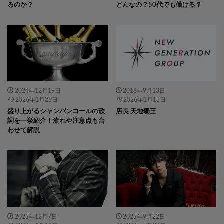
るのか？
どんなの？50代でも働ける？
" data-layzr="
" class="attachment-
" data-layzr="
" class="attachment-
icatch375 size-icatch375 wp-post-
icatch375 size-icatch375 wp-post-
image" alt="" />
image" alt="" />
2024年12月19日
2018年9月13日
2026年1月25日
2026年1月13日
盛り上がるシャンパンコールの歌
店長 天地覇王
詞を一挙紹介！流れや注意点も合
わせて解説
" data-layzr="
" class="attachment-
" data-layzr="
" class="attachment-
icatch375 size-icatch375 wp-post-
icatch375 size-icatch375 wp-post-
image" alt="" />
image" alt="" />
2025年12月7日
2025年9月22日