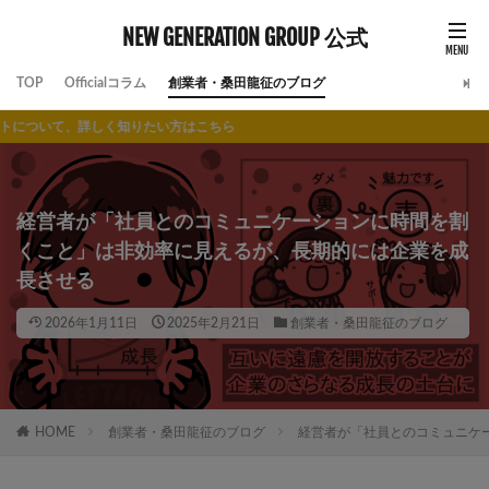
NEW GENERATION GROUP 公式
TOP
Officialコラム
創業者・桑田龍征のブログ
しく知りたい方はこちら
経営者が「社員とのコミュニケーションに時間を割
くこと」は非効率に見えるが、長期的には企業を成
長させる
2026年1月11日
2025年2月21日
創業者・桑田龍征のブログ
HOME
創業者・桑田龍征のブログ
経営者が「社員とのコミュニケ