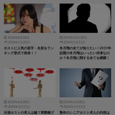
" data-layzr="
" class="attachment-
" data-layzr="
" class="attachment-
icatch375 size-icatch375 wp-post-
icatch375 size-icatch375 wp-post-
image" alt="" />
image" alt="" />
2018年8月28日
2019年10月30日
2026年1月25日
2026年1月11日
ホストに人気の苗字・名前をラン
冬月翔の全てが知りたい！2019年
キング形式で発表！！
話題の冬月翔はいったい何者なの
か？冬月翔に関する全てを網羅！
" data-layzr="
" class="attachment-
" data-layzr="
" class="attachment-
icatch375 size-icatch375 wp-post-
icatch375 size-icatch375 wp-post-
image" alt="" />
image" alt="" />
2019年6月28日
2019年6月28日
2026年1月11日
2026年1月11日
出張ホストの求人は嘘？実際稼げ
熟年のシニアホスト求人の内容は